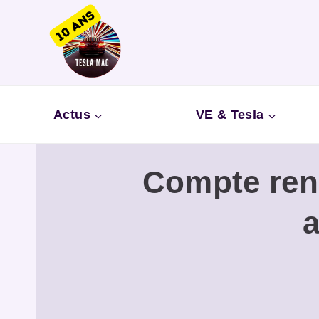
Aller
au
contenu
Actus
VE & Tesla
Compte rend
a