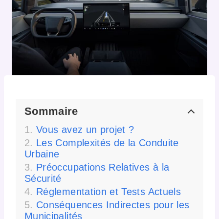
Sommaire
Vous avez un projet ?
Les Complexités de la Conduite
Urbaine
Préoccupations Relatives à la
Sécurité
Réglementation et Tests Actuels
Conséquences Indirectes pour les
Municipalités