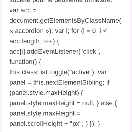
var acc =
document.getElementsByClassName(
« accordion »); var i; for (i = 0; i <
acc.length; i++) {
acc[i].addEventListener("click",
function() {
this.classList.toggle("active"); var
panel = this.nextElementSibling; if
(panel.style.maxHeight) {
panel.style.maxHeight = null; } else {
panel.style.maxHeight =
panel.scrollHeight + "px"; } }); }