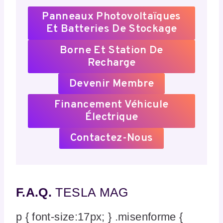
Panneaux Photovoltaïques
Et Batteries De Stockage
Borne Et Station De
Recharge
Devenir Membre
Financement Véhicule
Électrique
Contactez-Nous
F.A.Q.
TESLA MAG
p { font-size:17px; } .misenforme {