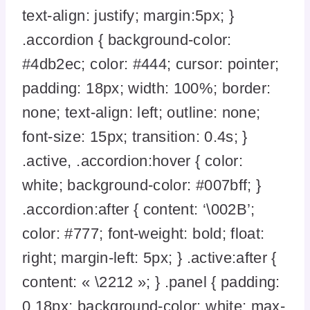
text-align: justify; margin:5px; }
.accordion { background-color:
#4db2ec; color: #444; cursor: pointer;
padding: 18px; width: 100%; border:
none; text-align: left; outline: none;
font-size: 15px; transition: 0.4s; }
.active, .accordion:hover { color:
white; background-color: #007bff; }
.accordion:after { content: ‘\002B’;
color: #777; font-weight: bold; float:
right; margin-left: 5px; } .active:after {
content: « \2212 »; } .panel { padding:
0 18px; background-color: white; max-