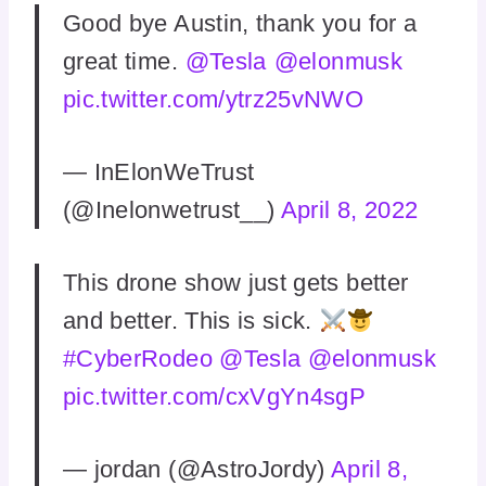
Good bye Austin, thank you for a
great time. ⁦
@Tesla
⁩ ⁦
@elonmusk
pic.twitter.com/ytrz25vNWO
— InElonWeTrust
(@Inelonwetrust__)
April 8, 2022
This drone show just gets better
and better. This is sick.
#CyberRodeo
@Tesla
@elonmusk
pic.twitter.com/cxVgYn4sgP
— jordan (@AstroJordy)
April 8,