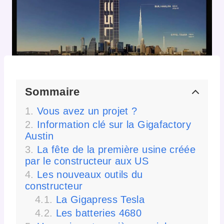
Sommaire
Vous avez un projet ?
Information clé sur la Gigafactory
Austin
La fête de la première usine créée
par le constructeur aux US
Les nouveaux outils du
constructeur
La Gigapress Tesla
Les batteries 4680