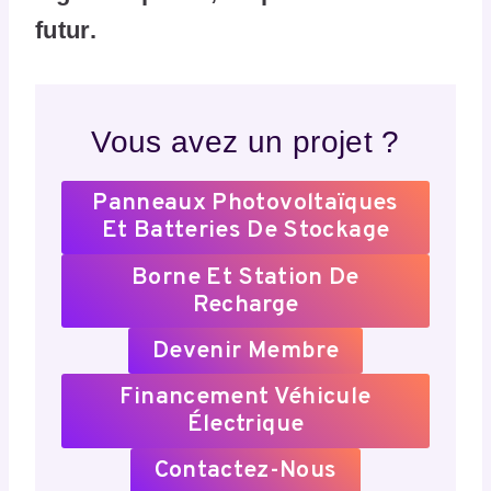
futur.
Vous avez un projet ?
Panneaux Photovoltaïques
Et Batteries De Stockage
Borne Et Station De
Recharge
Devenir Membre
Financement Véhicule
Électrique
Contactez-Nous