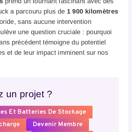
s
prend un tournant fascinant avec des
ruck a parcouru plus de
1 900 kilomètres
ride, sans aucune intervention
ulève une question cruciale : pourquoi
 sans précédent témoigne du potentiel
s et de leur impact imminent sur nos
 un projet ?
es Et Batteries De Stockage
echarge
Devenir Membre