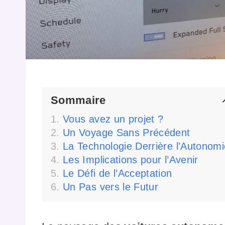
Sommaire
Vous avez un projet ?
Un Voyage Sans Précédent
La Technologie Derrière l’Autonomi
Les Implications pour l’Avenir
Le Défi de l’Acceptation
Un Pas vers le Futur