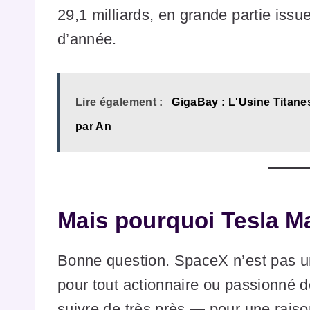
29,1 milliards, en grande partie issu
d’année.
Lire également :
GigaBay : L'Usine Titan
par An
Mais pourquoi Tesla Ma
Bonne question. SpaceX n’est pas un
pour tout actionnaire ou passionné 
suivre de très près — pour une raiso