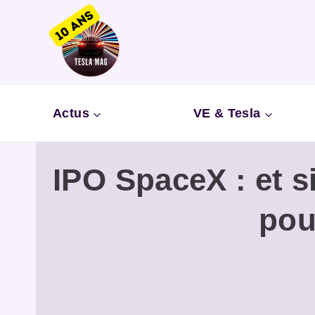
Aller
au
contenu
Actus
VE & Tesla
IPO SpaceX : et si
pou