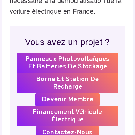
nécessaire à la démocratisation de la
voiture électrique en France.
Vous avez un projet ?
Panneaux Photovoltaïques
Et Batteries De Stockage
Borne Et Station De
Recharge
Devenir Membre
Financement Véhicule
Électrique
Contactez-Nous