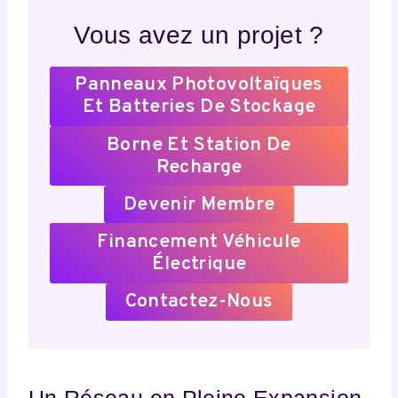
Vous avez un projet ?
Panneaux Photovoltaïques
Et Batteries De Stockage
Borne Et Station De
Recharge
Devenir Membre
Financement Véhicule
Électrique
Contactez-Nous