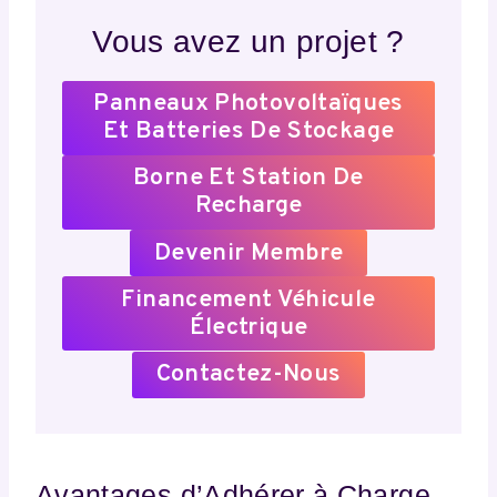
Vous avez un projet ?
Panneaux Photovoltaïques
Et Batteries De Stockage
Borne Et Station De
Recharge
Devenir Membre
Financement Véhicule
Électrique
Contactez-Nous
Avantages d’Adhérer à Charge