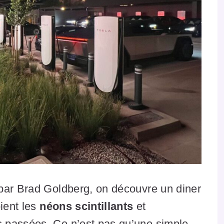
par Brad Goldberg, on découvre un diner
oient les
néons scintillants
et
 passées. Ce n’est pas qu’une simple