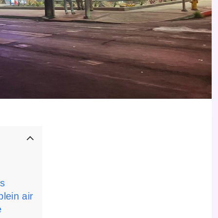
rs
lein air
e