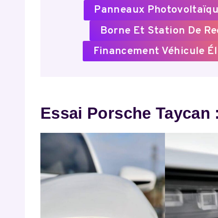
Panneaux Photovoltaïqu
Borne Et Station De R
Financement Véhicule Él
Essai Porsche Taycan :