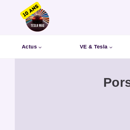
Aller
au
contenu
Actus
VE & Tesla
Pors