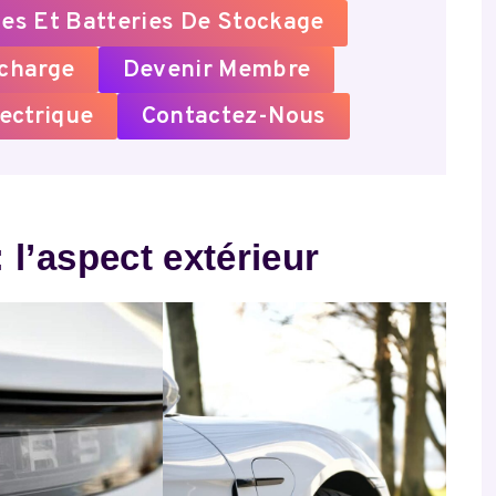
es Et Batteries De Stockage
echarge
Devenir Membre
ectrique
Contactez-Nous
 l’aspect extérieur