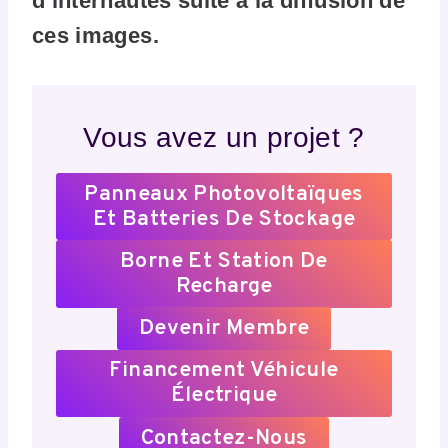
d’internautes suite à la diffusion de
ces images.
Vous avez un projet ?
Panneaux Photovoltaïques
Et Batteries De Stockage
Borne Et Station De
Recharge
Devenir Membre
Financement Véhicule
Électrique
Contactez-Nous