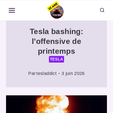
Aller
au
contenu
Tesla bashing:
l’offensive de
printemps
TESLA
Par
tesladdict
3 juin 2026