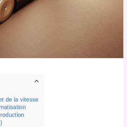
t de la vitesse
matisation
roduction
)