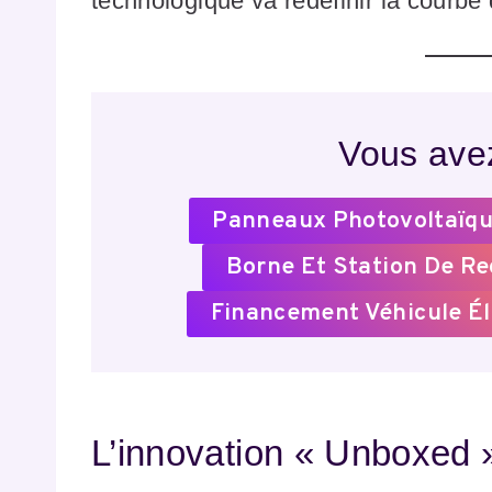
technologique va redéfinir la courbe
Vous avez
Panneaux Photovoltaïqu
Borne Et Station De R
Financement Véhicule Él
L’innovation « Unboxed »