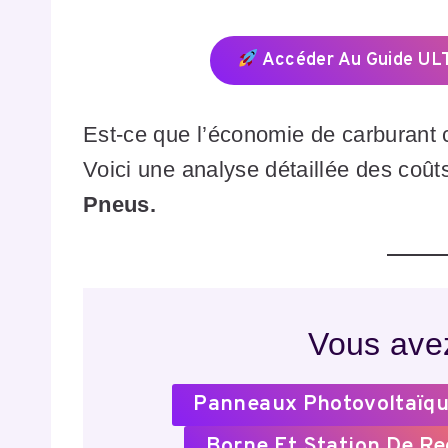
Accéder Au Guide ULT
Est-ce que l’économie de carburant 
Voici une analyse détaillée des coût
Pneus.
Vous avez
Panneaux Photovoltaïqu
Borne Et Station De R