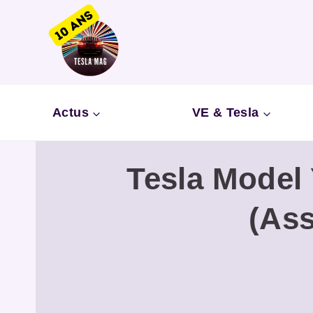
Aller
au
contenu
Actus
VE & Tesla
Tesla Model 
(Ass