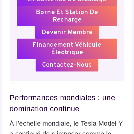
Borne Et Station De
Recharge
Devenir Membre
Financement Véhicule
Électrique
Contactez-Nous
Performances mondiales : une
domination continue
À l’échelle mondiale, le Tesla Model Y
a continué de s’imposer comme le