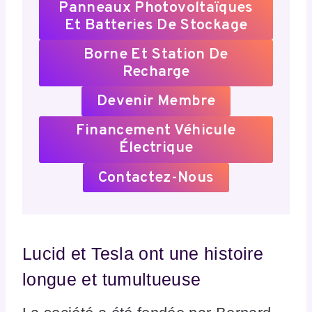
Panneaux Photovoltaïques
Et Batteries De Stockage
Borne Et Station De
Recharge
Devenir Membre
Financement Véhicule
Électrique
Contactez-Nous
Lucid et Tesla ont une histoire
longue et tumultueuse