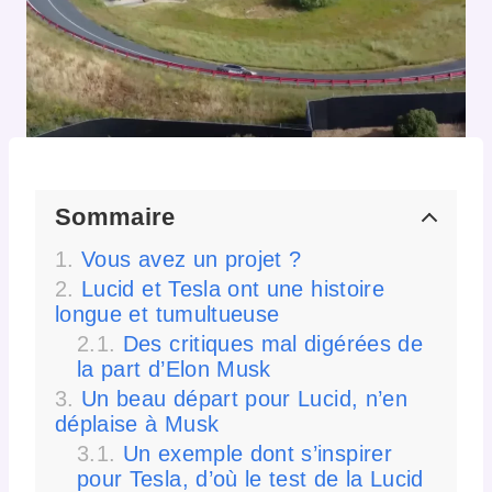
Sommaire
Vous avez un projet ?
Lucid et Tesla ont une histoire
longue et tumultueuse
Des critiques mal digérées de
la part d’Elon Musk
Un beau départ pour Lucid, n’en
déplaise à Musk
Un exemple dont s’inspirer
pour Tesla, d’où le test de la Lucid