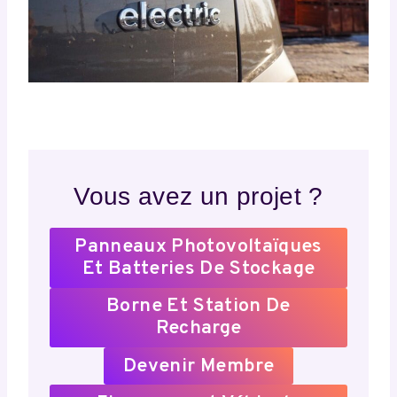
Vous avez un projet ?
Panneaux Photovoltaïques
Et Batteries De Stockage
Borne Et Station De
Recharge
Devenir Membre