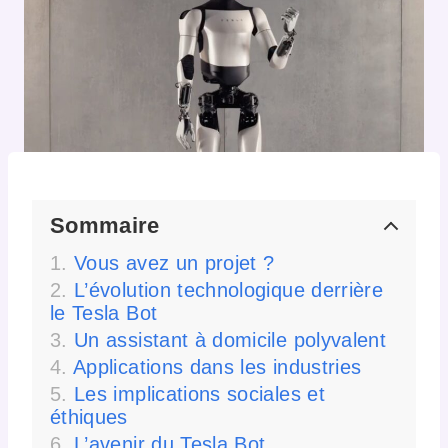
Sommaire
Vous avez un projet ?
L’évolution technologique derrière
le Tesla Bot
Un assistant à domicile polyvalent
Applications dans les industries
Les implications sociales et
éthiques
L’avenir du Tesla Bot