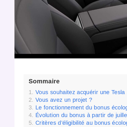
Sommaire
Vous souhaitez acquérir une Tesla
Vous avez un projet ?
Le fonctionnement du bonus écologi
Évolution du bonus à partir de juill
Critères d’éligibilité au bonus écol