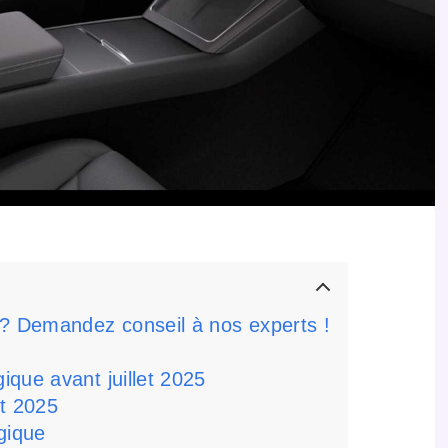
 ? Demandez conseil à nos experts !
que avant juillet 2025
et 2025
ogique