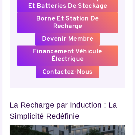
Et Batteries De Stockage
Borne Et Station De
Recharge
Devenir Membre
Financement Véhicule
Électrique
Contactez-Nous
La Recharge par Induction : La
Simplicité Redéfinie