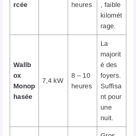
rcée
heures
, faible
kilomét
rage.
La
majorit
Wallb
é des
ox
8 – 10
foyers.
7,4 kW
Monop
heures
Suffisa
hasée
nt pour
une
nuit.
Gros