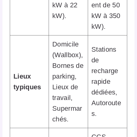
kW à 22
ent de 50
kW).
kW à 350
kW).
Domicile
Stations
(Wallbox),
de
Bornes de
recharge
Lieux
parking,
rapide
typiques
Lieux de
dédiées,
travail,
Autoroute
Supermar
s.
chés.
CCS