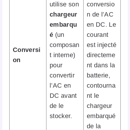
utilise son
conversio
chargeur
n de l’AC
embarqu
en DC. Le
é
(un
courant
composan
est injecté
Conversi
t interne)
directeme
on
pour
nt dans la
convertir
batterie,
l’AC en
contourna
DC avant
nt le
de le
chargeur
stocker.
embarqué
de la