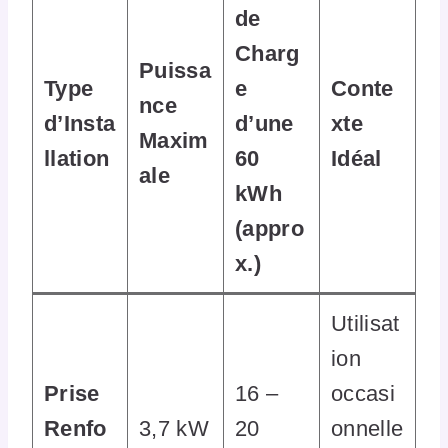
de
Charg
Puissa
Type
e
Conte
nce
d’Insta
d’une
xte
Maxim
llation
60
Idéal
ale
kWh
(appro
x.)
Utilisat
ion
Prise
16 –
occasi
Renfo
3,7 kW
20
onnelle