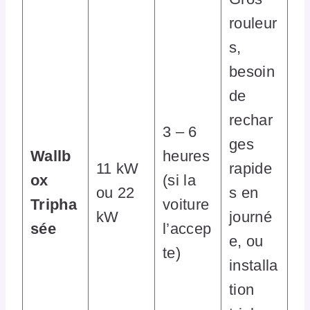
rouleur
s,
besoin
de
rechar
3 – 6
ges
Wallb
heures
11 kW
rapide
ox
(si la
ou 22
s en
Tripha
voiture
kW
journé
sée
l’accep
e, ou
te)
installa
tion