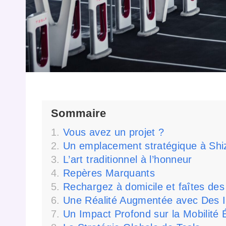
Sommaire
Vous avez un projet ?
Un emplacement stratégique à Shi
L’art traditionnel à l’honneur
Repères Marquants
Rechargez à domicile et faîtes de
Une Réalité Augmentée avec Des 
Un Impact Profond sur la Mobilité 