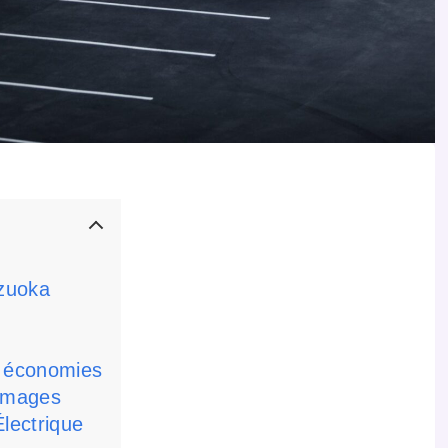
zuoka
s économies
Images
Électrique