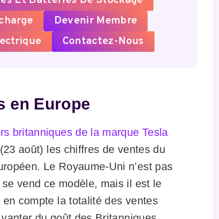
es Et Batteries De Stockage
echarge
Devenir Membre
ectrique
Contactez-Nous
res en Europe
s britanniques de la marque Tesla
(23 août) les chiffres de ventes du
européen. Le Royaume-Uni n’est pas
 se vend ce modèle, mais il est le
en compte la totalité des ventes
e vanter du goût des Britanniques…