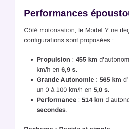
Performances épousto
Côté motorisation, le Model Y ne déç
configurations sont proposées :
Propulsion
:
455 km
d’autonom
km/h en
6,9 s
.
Grande Autonomie
:
565 km
d’
un 0 à 100 km/h en
5,0 s
.
Performance
:
514 km
d’autono
secondes
.