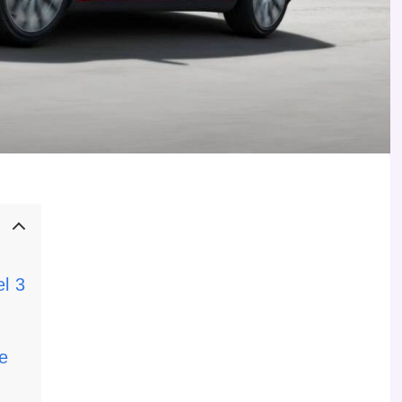
l 3
e