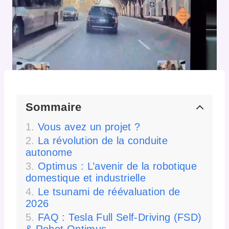
Sommaire
Vous avez un projet ?
La révolution de la conduite
autonome
Optimus : L’avenir de la robotique
domestique et industrielle
Le tsunami de réévaluation de
2026
FAQ : Tesla Full Self-Driving (FSD)
& Robot Optimus