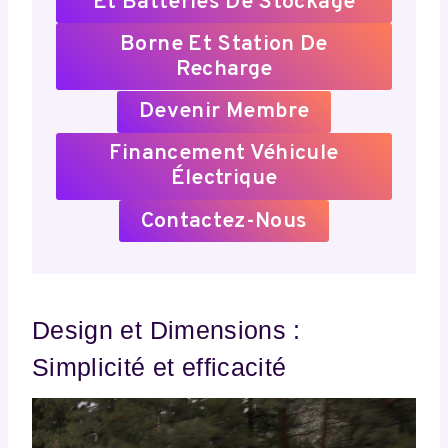
Et Batteries De Stockage
Borne Et Station De
Recharge
Devenir Membre
Financement Véhicule
Électrique
Contactez-Nous
Design et Dimensions :
Simplicité et efficacité