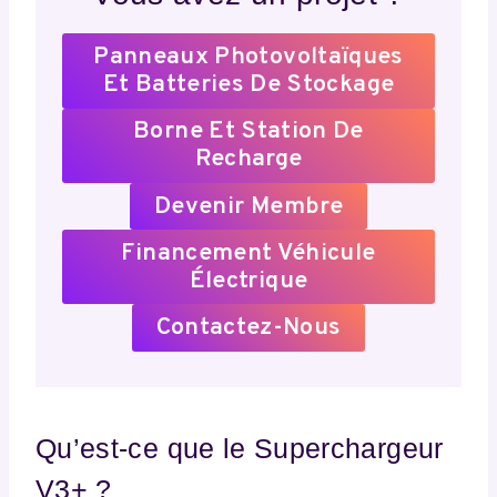
Panneaux Photovoltaïques
Et Batteries De Stockage
Borne Et Station De
Recharge
Devenir Membre
Financement Véhicule
Électrique
Contactez-Nous
Qu’est-ce que le Superchargeur
V3+ ?