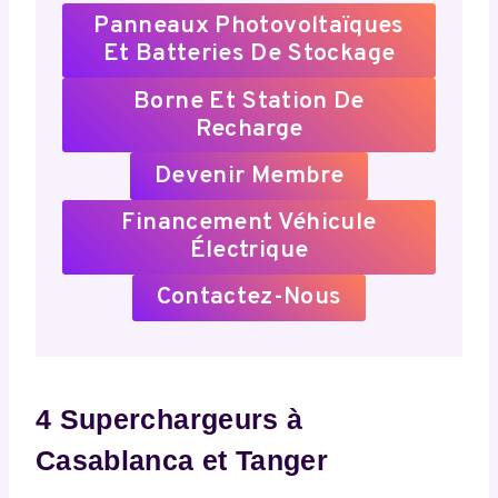
Panneaux Photovoltaïques
Et Batteries De Stockage
Borne Et Station De
Recharge
Devenir Membre
Financement Véhicule
Électrique
Contactez-Nous
4 Superchargeurs à
Casablanca et Tanger