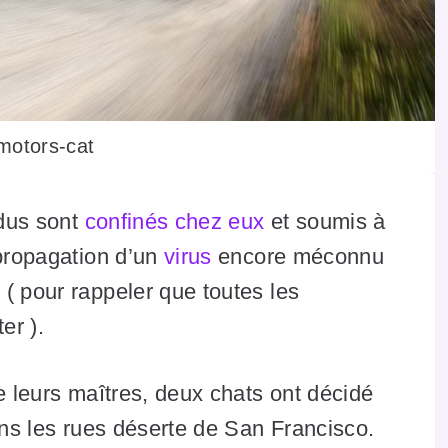
-motors-cat
idus sont
confinés chez eux
et soumis à
 propagation d’un
virus
encore méconnu
s
( pour rappeler que toutes les
er ).
e leurs maîtres, deux chats ont décidé
ns les rues déserte de San Francisco.