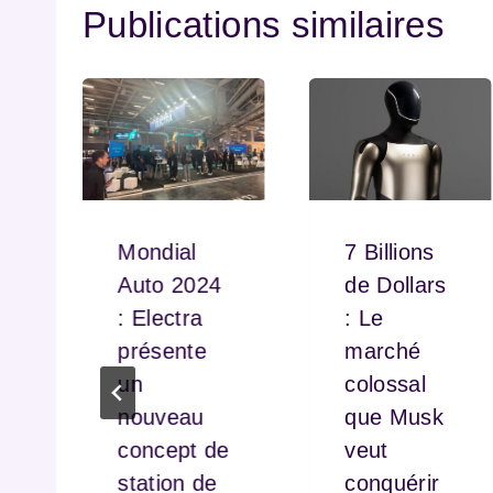
Publications similaires
Mondial
7 Billions
Auto 2024
de Dollars
: Electra
: Le
k
présente
marché
un
colossal
nouveau
que Musk
r
concept de
veut
station de
conquérir