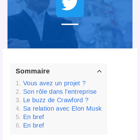
Sommaire
Vous avez un projet ?
Son rôle dans l’entreprise
Le buzz de Crawford ?
Sa relation avec Elon Musk
En bref
En bref