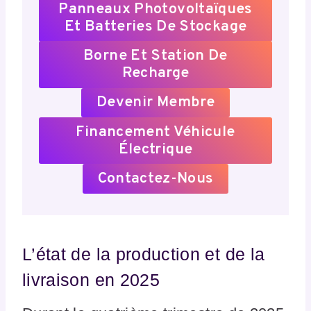
Panneaux Photovoltaïques
Et Batteries De Stockage
Borne Et Station De
Recharge
Devenir Membre
Financement Véhicule
Électrique
Contactez-Nous
L’état de la production et de la
livraison en 2025