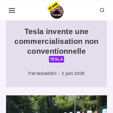
Aller
au
contenu
Tesla invente une
commercialisation non
conventionnelle
TESLA
Par
tesladdict
2 juin 2026