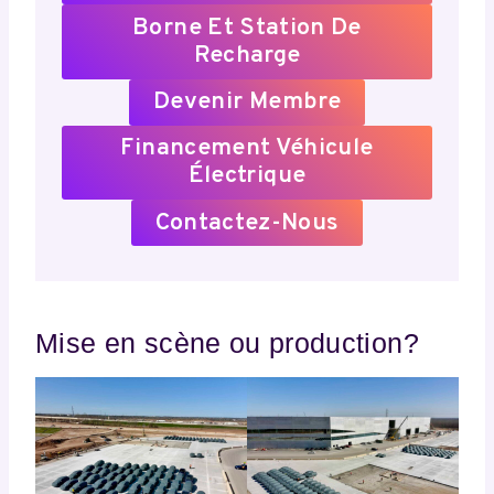
Borne Et Station De
Recharge
Devenir Membre
Financement Véhicule
Électrique
Contactez-Nous
Mise en scène ou production?