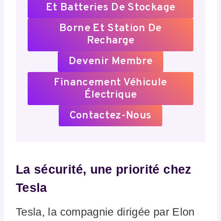
Et Batteries De Stockage
Borne Et Station De
Recharge
Devenir Membre
Financement Véhicule
Électrique
Contactez-Nous
La sécurité, une priorité chez
Tesla
Tesla, la compagnie dirigée par Elon