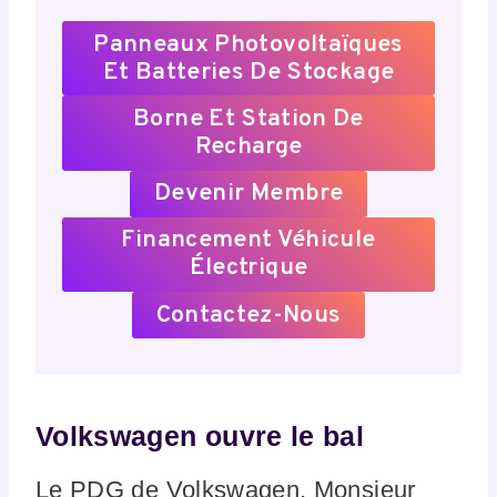
Panneaux Photovoltaïques
Et Batteries De Stockage
Borne Et Station De
Recharge
Devenir Membre
Financement Véhicule
Électrique
Contactez-Nous
Volkswagen ouvre le bal
Le PDG de Volkswagen, Monsieur