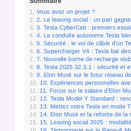
Sommaire
Vous avez un projet ?
2. Le leasing social : un pari gagna
3. Tesla CyberCab : premiers essai
4. La conduite autonome Tesla bien
5. Sécurité : le vol de câble d’un 
6. Supercharger V4 : Tesla bat des
7. Nouvelle borne de recharge visibl
8. Tesla 2025.32.3.1 : sécurité et 
9. Elon Musk sur le futur réseau de
10. Expériences personnelles ave
11. Focus sur le salaire d’Elon M
12. Tesla Model Y Standard : rend
13. Mettez votre Tesla en mode T
14. Elon Musk et la refonte de la
15. Leasing social 2025 : modalit
16. Témoignage sur la Renault 