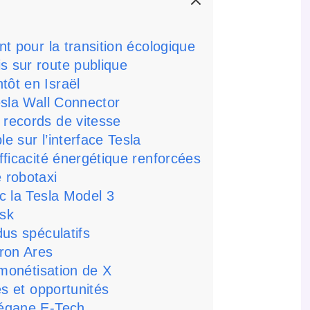
nt pour la transition écologique
s sur route publique
tôt en Israël
Tesla Wall Connector
 records de vitesse
e sur l’interface Tesla
efficacité énergétique renforcées
 robotaxi
c la Tesla Model 3
usk
us spéculatifs
ron Ares
 monétisation de X
és et opportunités
Mégane E-Tech