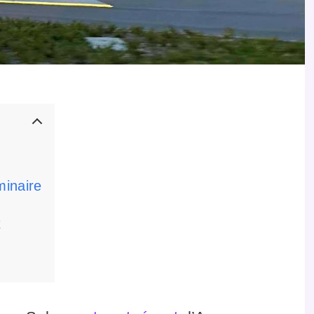
minaire
x