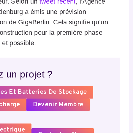
leur. Selon un
tweet récent
, l’Agence
denburg a émis une prévision
on de GigaBerlin. Cela signifie qu’un
onstruction pour la première phase
et possible.
 un projet ?
es Et Batteries De Stockage
echarge
Devenir Membre
ectrique