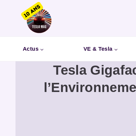
Aller
au
contenu
Actus
VE & Tesla
Tesla Gigafa
l’Environneme