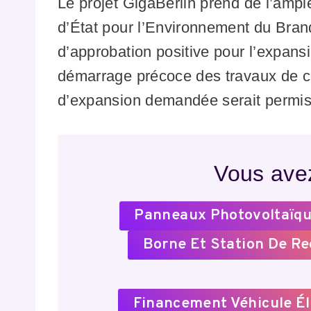
Le projet GigaBerlin prend de l’amp
d’État pour l’Environnement du Bran
d’approbation positive pour l’expansi
démarrage précoce des travaux de c
d’expansion demandée serait permis 
Vous avez
Panneaux Photovoltaïqu
Borne Et Station De R
Financement Véhicule Él