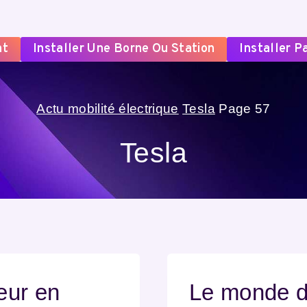
nt
Installer Une Borne Ou Station
Installer 
Actu mobilité électrique
Tesla
Page 57
Tesla
eur en
Le monde de