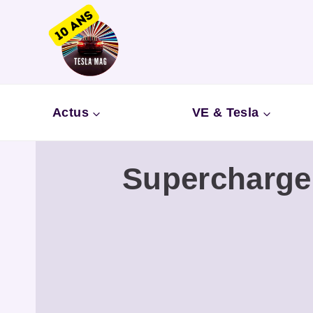
Aller
au
contenu
Actus
VE & Tesla
Superchargeu