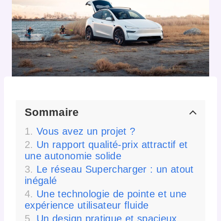
Sommaire
Vous avez un projet ?
Un rapport qualité-prix attractif et
une autonomie solide
Le réseau Supercharger : un atout
inégalé
Une technologie de pointe et une
expérience utilisateur fluide
Un design pratique et spacieux